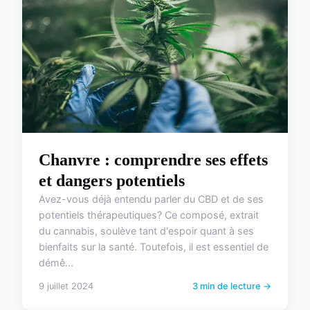
Chanvre : comprendre ses effets
et dangers potentiels
Avez-vous déjà entendu parler du CBD et de ses
potentiels thérapeutiques? Ce composé, extrait
du cannabis, soulève tant d'espoir quant à ses
bienfaits sur la santé. Toutefois, il est essentiel de
démê...
9 juillet 2024
3 min de lecture →