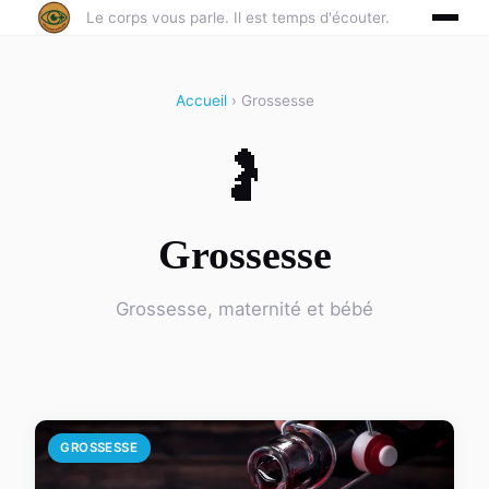
Le corps vous parle. Il est temps d'écouter.
Accueil
› Grossesse
🤰
Grossesse
Grossesse, maternité et bébé
GROSSESSE