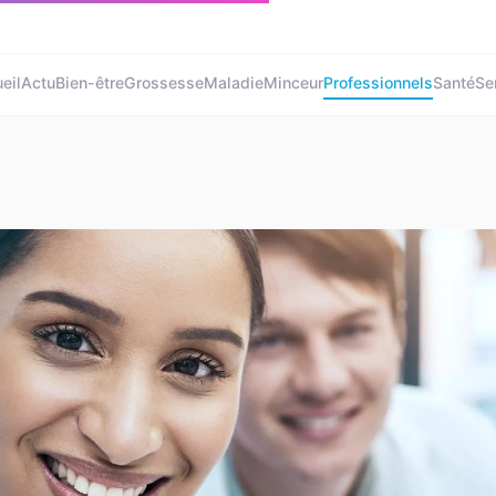
eil
Actu
Bien-être
Grossesse
Maladie
Minceur
Professionnels
Santé
Se