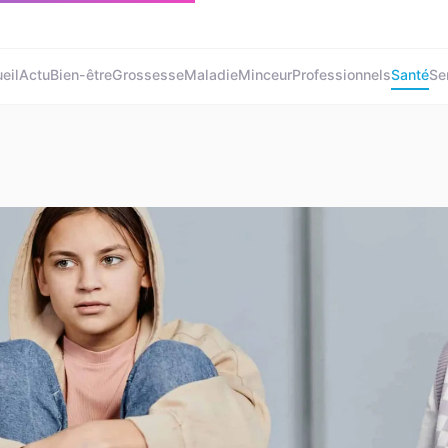
eil
Actu
Bien-être
Grossesse
Maladie
Minceur
Professionnels
Santé
Se